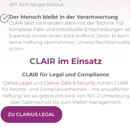
API. Kein langer Rollout.
Der Mensch bleibt in der Verantwortung
CL
AI
R lässt niemanden allein mit der Technik. Für
komplexe Fälle und individuelle Entscheidungen ist
Expertise immer einen Klick entfernt. Denn: KI kann
keine Haftung übernehmen. Unsere Rechtsanwälte
schon.
CL
AI
R
im Einsatz
CL
AI
R für Legal und Compliance
Clarius Legal
und
Clarius Data & Security
nutzen CL
AI
R
für Rechts- und Compliancethemen – mit anwaltlicher
Haftung, wo sie gebraucht wird. Von NIS-2-Umsetzung
über Datenschutz bis zum Matter Management.
ZU CLARIUS LEGAL