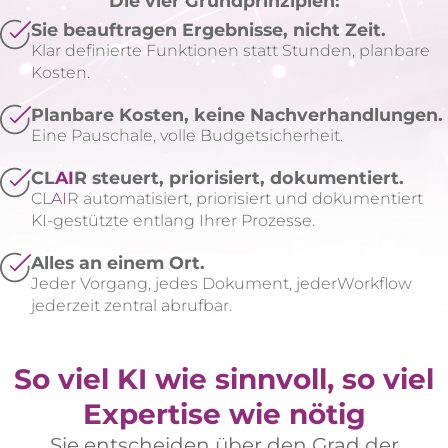
Die vier Grundprinzipien:
Sie beauftragen Ergebnisse, nicht Zeit.
Klar definierte Funktionen statt Stunden, planbare
Kosten.
Planbare Kosten, keine Nachverhandlungen.
Eine Pauschale, volle Budgetsicherheit.
CL
AI
R steuert, priorisiert, dokumentiert.
CL
AI
R automatisiert, priorisiert und dokumentiert
KI-gestützte entlang Ihrer Prozesse.
Alles an einem Ort.
Jeder Vorgang, jedes Dokument, jederWorkflow
jederzeit zentral abrufbar.
So viel KI wie sinnvoll, so viel
Expertise wie nötig
Sie entscheiden über den Grad der