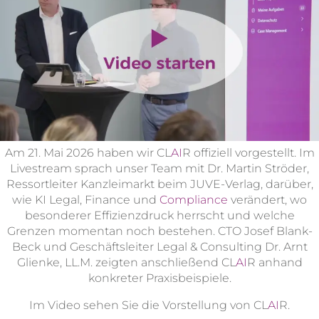
Am 21. Mai 2026 haben wir CL
AI
R offiziell vorgestellt. Im
Livestream sprach unser Team mit Dr. Martin Ströder,
Ressortleiter Kanzleimarkt beim JUVE-Verlag, darüber,
wie KI Legal, Finance und
Compliance
verändert, wo
besonderer Effizienzdruck herrscht und welche
Grenzen momentan noch bestehen. CTO Josef Blank-
Beck und Geschäftsleiter Legal & Consulting Dr. Arnt
Glienke, LL.M. zeigten anschließend CL
AI
R anhand
konkreter Praxisbeispiele.
Im Video sehen Sie die Vorstellung von CL
AI
R.