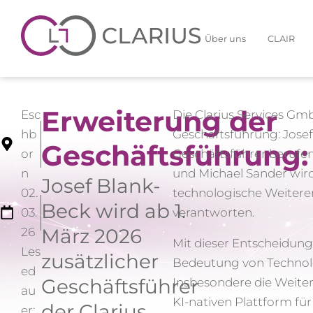
Über uns
CLAIR
Erweiterung der
Esc
Die Clarius Services Gm
hb
Geschäftsführung: Josef
Geschäftsführung:
or
Geschäftsführer berufe
n
und Michael Sander wird
Josef Blank-
02.
technologische Weiter
Beck wird ab 1.
03.
verantworten.
März 2026
26
Mit dieser Entscheidung 
Les
zusätzlicher
Bedeutung von Technolo
ed
Geschäftsführer
Insbesondere die Weitere
au
KI-nativen Plattform fü
der Clarius
er: