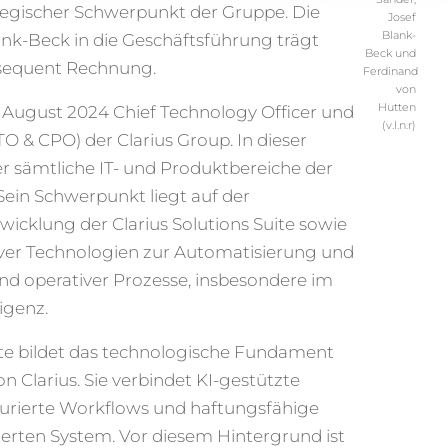
rategischer Schwerpunkt der Gruppe. Die
Josef
Blank-
nk-Beck in die Geschäftsführung trägt
Beck und
sequent Rechnung.
Ferdinand
von
Hutten
it August 2024 Chief Technology Officer und
(v.l.n.r)
TO & CPO) der Clarius Group. In dieser
r sämtliche IT- und Produktbereiche der
in Schwerpunkt liegt auf der
wicklung der Clarius Solutions Suite sowie
iver Technologien zur Automatisierung und
und operativer Prozesse, insbesondere im
igenz.
uite bildet das technologische Fundament
 Clarius. Sie verbindet KI-gestützte
turierte Workflows und haftungsfähige
rierten System. Vor diesem Hintergrund ist