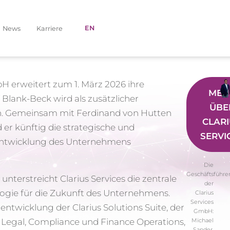
EN
News
Karriere
bH erweitert zum 1. März 2026 ihre
MEH
 Blank-Beck wird als zusätzlicher
ÜBE
n. Gemeinsam mit Ferdinand von Hutten
CLAR
 er künftig die strategische und
SERVI
entwicklung des Unternehmens
Die
Geschäftsführe
unterstreicht Clarius Services die zentrale
der
gie für die Zukunft des Unternehmens.
Clarius
Services
ntwicklung der Clarius Solutions Suite, der
GmbH:
r Legal, Compliance und Finance Operations,
Michael
Sander,