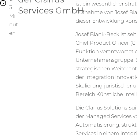
ist ein wesentlicher st
3
Services GmbH
Aufnahme von Josef Bla
Mi
dieser Entwicklung kon
nut
en
Josef Blank-Beck ist se
Chief Product Officer (C
Funktion verantwortet e
Unternehmensgruppe. Se
strategischen Weiterent
der Integration innovat
Skalierung juristischer 
Bereich Künstliche Intell
Die Clarius Solutions S
der Managed Services von
Automatisierung, struk
Services in einem integ