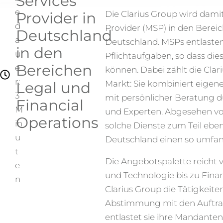
Services
e
Provider in
Die Clarius Group wird dam
d
Provider (MSP) in den Bereic
Deutschland
a
Deutschland. MSPs entlast
in den
u
Pflichtaufgaben, so dass die
Bereichen
e
können. Dabei zählt die Cla
r:
Legal und
Markt: Sie kombiniert eigen
3
mit persönlicher Beratung 
Financial
M
und Experten. Abgesehen v
Operations
in
solche Dienste zum Teil eben
u
Deutschland einen so umfang
t
Die Angebotspalette reicht
e
und Technologie bis zu Fin
n
Clarius Group die Tätigkeiten
Abstimmung mit den Auftr
entlastet sie ihre Mandante