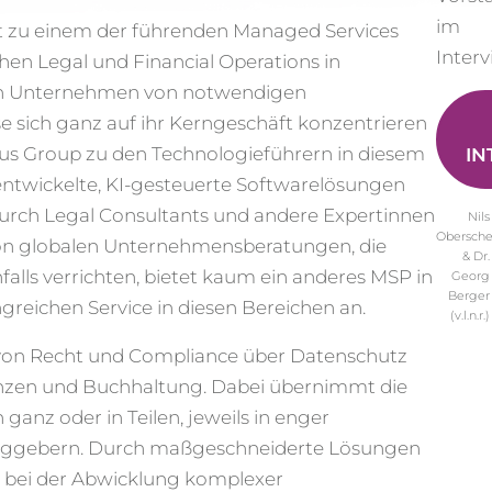
im
it zu einem der führenden Managed Services
Interv
hen Legal und Financial Operations in
en Unternehmen von notwendigen
se sich ganz auf ihr Kerngeschäft konzentrieren
rius Group zu den Technologieführern in diesem
IN
entwickelte, KI-gesteuerte Softwarelösungen
durch Legal Consultants und andere Expertinnen
Nils
Obersche
on globalen Unternehmensberatungen, die
& Dr.
falls verrichten, bietet kaum ein anderes MSP in
Georg
Berger
reichen Service in diesen Bereichen an.
(v.l.n.r.)
 von Recht und Compliance über Datenschutz
anzen und Buchhaltung. Dabei übernimmt die
 ganz oder in Teilen, jeweils in enger
aggebern. Durch maßgeschneiderte Lösungen
n bei der Abwicklung komplexer