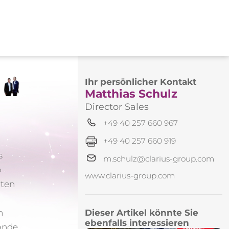
Ihr persönlicher Kontakt
Matthias Schulz
Director Sales
+49 40 257 660 967
+49 40 257 660 919
s
m.schulz@clarius-group.com
p
www.clarius-group.com
hten
n
Dieser Artikel könnte Sie
ebenfalls interessieren
ände