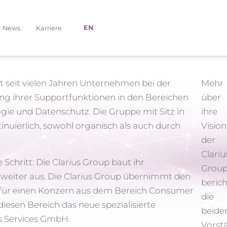
EN
News
Karriere
t seit vielen Jahren Unternehmen bei der
Mehr
g ihrer Supportfunktionen in den Bereichen
über
gie und Datenschutz. Die Gruppe mit Sitz in
ihre
uierlich, sowohl organisch als auch durch
Vision
der
Clariu
 Schritt: Die Clarius Group baut ihr
Grou
weiter aus. Die Clarius Group übernimmt den
beric
 für einen Konzern aus dem Bereich Consumer
die
diesen Bereich das neue spezialisierte
beide
s Services GmbH.
Vorst