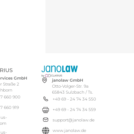
Services GmbH
janolaw GmbH
r Straße 2
Otto-Volger-Str. 9a
chborn
65843 Sulzbach / Ts.
57 660 900
+49 69 - 24 74 34 550
7 660 919
+49 69 - 24 74 34 559
ius-
support@janolaw.de
com
www.janolaw.de
ius-