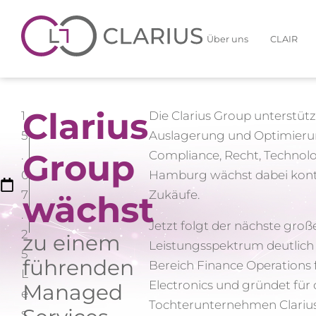
Über uns
CLAIR
Clarius
1
Die Clarius Group unterstütz
5
Auslagerung und Optimierun
Group
.
Compliance, Recht, Technolo
0
Hamburg wächst dabei kontin
7
Zukäufe.
wächst
.
Jetzt folgt der nächste große
2
zu einem
Leistungsspektrum deutlich 
5
führenden
Bereich Finance Operations
L
Electronics und gründet für 
Managed
e
Tochterunternehmen Clariu
s