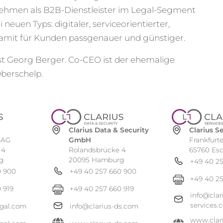
ehmen als B2B-Dienstleister im Legal-Segment
neuen Typs: digitaler, serviceorientierter,
damit für Kunden passgenauer und günstiger.
st Georg Berger. Co-CEO ist der ehemalige
berschelp.
Clarius 
Clarius Data & Security
Frankfurte
GmbH
-AG
65760 Es
Rolandsbrücke 4
 4
20095 Hamburg
g
+49 40 2
+49 40 257 660 900
0 900
+49 40 25
+49 40 257 660 919
 919
info@clar
services.
info@clarius-ds.com
egal.com
www.clar