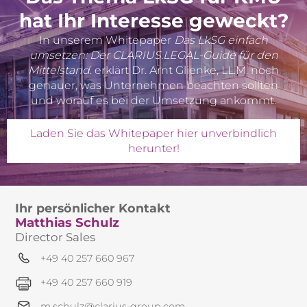
hat Ihr Interesse geweckt?
In unserem Whitepaper
Das LkSG einfach
umsetzen: Der CLARIUS.LEGAL-Guide für den
Mittelstand
. erklärt Dr. Arnt Glienke, LL.M. noch
genauer, was Unternehmen beachten sollten
und worauf es bei der Umsetzung ankommt.
Laden Sie das Whitepaper hier unverbindlich
herunter!
Ihr persönlicher Kontakt
Matthias Schulz
Director Sales
+49 40 257 660 967
+49 40 257 660 919
m.schulz@clarius-group.com